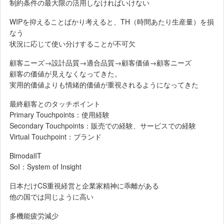
制約条件の最大限の活用しなければいけない
WIPを抑えることばかり考えると、TH（時間あたり生産量）を損
なう
状況に応じて使い分けすることが不可欠
顧客ニーズ→設計品質→適合品質→顧客価値→顧客ニーズ
顧客の価値が見えなくなってきた。
実用的価値よりも情緒的価値が重視されるようになってきた
最終顧客とのタッチポイント
Primary Touchpoints：使用経験
Secondary Touchpoints：販売での経験、サービスでの経験
Virtual Touchpoint：ブランド
BimodalIT
SoI：System of Insight
日本だけCS重視経営と企業家精神に乖離がある
他の国では同じように高い
多機能疲労減少