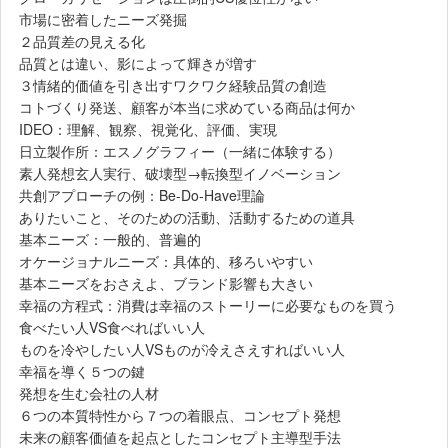
市場に密着したニーズ発掘
２品質差の見える化
品質とは違い、影によって輝きが増す
３情緒的価値を引き出すワクワク経験品質の創造
コトづくり発送、顧客が本当に求めている商品は何か
IDEO：理解、観察、視覚化、評価、実現
日立製作所：エスノグラフィー（一緒に体験する）
素人発想玄人実行、破壊型→転換型イノベーション
共創アプローチの例：Be-Do-Have理論
ありたいこと、そのための活動、活動するための道具
基本ニーズ：一般的、普遍的
オケージョナルニーズ：具体的、移ろいやすい
基本ニーズをおさえよ、ブランド影響も大きい
幸福の方程式：消費は幸福のストーリーに必要なものを買う
食べたい人VS食べればいい人
ものを冷やしたい人VSものが冷えさえすればいい人
幸福を導く５つの鍵
発想を生む会社の人材
６つの本質特性から７つの着眼点、コンセプト発想
未来の顧客価値を起点としたコンセプト主導型手法