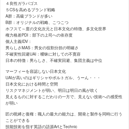
４良性ガラパゴス
５CSを高めるブランド戦略
A群：高級ブランドが多い
B群：オリジナルの戦略、こつこつ
ホフスて～度の文化次元と日本文化の特徴、多文化世界
権力格差PDI：部下の上司への依存度
個人主義IDV：
男らしさMAS：男女の役割分担の明確さ
不確実性回避UAI：曖昧に対しての不寛容
日本の特徴：男らしさ、不確実回避、集団主義は中位
マーフィーを容認しない日本文化
UAIが高いのはギリシャやポルトガル、うーん・・・
日本文化における時間と空間
リスクマネジメントが弱い、明日は明日の風が吹く
見えるものに対するこだわりの一方で、見えない技術への感受性
が弱い
匠の呪縛と復権：職人の最大の能力は、開発と製作を同時に行う
ことができる
技能技術を指す英語の語源ArtとTechnic