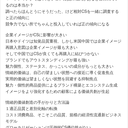
るのは本当か？
調べたらほんとうにそうだった、けど相対CSを一緒に調査する
と正の傾向に
競争力でない所でちゃんと投入していれば正の傾向になる
企業イメージがCSに影響が大きい
日本やドイツは知覚品質重視、しかし米国中国では企業イメージ
再購入意図は企業イメージが最も大きい
そして中国ではCSが良くても再購入に結びつかない
ブランドでもアウトスタンディングが最も強い
魅力個性、ステータス、かっこいいの成分がもっとも大きい
情緒的価値は、自己の望ましい状態への接近に導く促進焦点
実用的価値は望ましくない状態を回避する抑制焦点
魅力・個性的商品提供によるブランド構築とエコシステム生成
イメージをより強化するための顧客による価値共創が生起
情緒的価値創造の手がかりと方法論
１適正品質と差別化軸の転換
コスト消費商品、そこそこの品質、規模の経済性流通新ビジネス
モデル
グローカリゼーションは圧倒的CS優位性がない