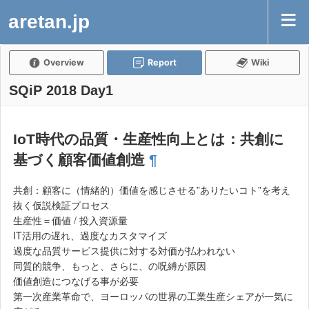
aretan.jp
Overview
Report
Wiki
SQiP 2018 Day1
IoT時代の品質・生産性向上とは：共創に
基づく顧客価値創造
¶
共創：顧客に（情緒的）価値を感じさせる”ありたいコト”を考え
抜く仮説検証プロセス
生産性＝価値 / 投入資源量
IT活用の遅れ、過度なカスタマイズ
過度な品質サービス提供に対する対価が払われない
同質的競争、もっと、さらに、の呪縛が原因
価値創造につなげる事が必要
第一次産業革命で、ヨーロッパの世界の工業生産シェアが一気に