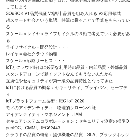
してしまう
SQuBOK V1品質保証 V2設計 品質を組み入れる V3応用領域
超スマート社会という単語、時流に乗ることで予算をもらってい
る
スケールｘレイヤｘライフサイクルの３軸で考えていく必要があ
る
ライフサイクル＝開発設計・・・
レイヤ＝会社クラウド物理
スケール＝戦略サービス・・・
IoTとクラウド時代に必要な利用時の品質・内部品質・外部品質
スタンドアローンで動くソフトなんてもうないんだから
互換性やセキュリティが第一級の品質特性となってきた
IoTにおける品質の概念：セキュリティ、プライバシ、セーフテ
ィ
IoTプラットフォーム技術：IEC IoT 2020
モノのアイデンティティ：物理的クローン不能
アイデンティティ・マネジメント：IAM
セキュアシステムコラボレーション：セキュリティ測定の標準O
penIOC、CMMI、IEC62443
クラウドの品質の概念：提供機能の品質、SLA、ブラックボック