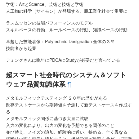
学術：ArtとScience、芸術と技術と学術
人工物の科学（サイモン）が登場する。脱工業化社会で重要に
ラスムッセンの技能パフォーマンスのモデル
スキルベースの行動、ルールベースの行動、知識ベースの行動
卓越した技能者像：Polytechnic Designation 全体の３％
技能者から起業
デミングさんは晩年にPDCAにStudyが必要だと言っている
超スマート社会時代のシステム＆ソフト
ウェア品質知識体系
¶
メタモルフィックテスティング ２０年の歴史がある
既存テストケースから期待値を予測して新テストケースを作成す
る
メタモルフィック関係に基づき大量に試験
入力の変化により、出力の変化を予想できる関係のこと
並び替え、ノイズの追加、経験的に近い、挟める、全く異なる
横殴りの雨を画像に追加すると、機械学習が道路を曲がって認識