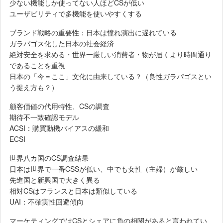
少ない機能しか使ってない人ほどCSが低い
ユーザビリティで多機能を使いやすくする
ブランド戦略の重要性：日本は憧れ演出に遅れている
ガラパゴス化した日本の社会経済
絶対安全を求める・世界一厳しい消費者・物が届くより時間通り
であることを重視
日本の「今＝ここ」文化に由来している？（良性ガラパゴスとい
う捉え方も？）
顧客価値の代用特性、CSの調査
期待不一致確認モデル
ACSI：購買動機バイアスの緩和
ECSI
世界八カ国のCS調査結果
日本は世界で一番CSSが低い、中でも女性（主婦）が厳しい
先進国と新興国で大きく異る
相対CSはフランスと日本は類似している
UAI：不確実性回避傾向
マーケティングではCSとシェアに負の相関があると言われてい