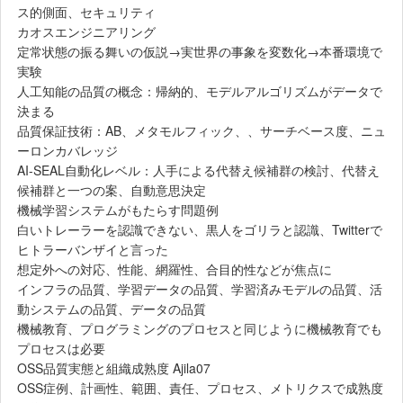
ス的側面、セキュリティ
カオスエンジニアリング
定常状態の振る舞いの仮説→実世界の事象を変数化→本番環境で
実験
人工知能の品質の概念：帰納的、モデルアルゴリズムがデータで
決まる
品質保証技術：AB、メタモルフィック、、サーチベース度、ニュ
ーロンカバレッジ
AI-SEAL自動化レベル：人手による代替え候補群の検討、代替え
候補群と一つの案、自動意思決定
機械学習システムがもたらす問題例
白いトレーラーを認識できない、黒人をゴリラと認識、Twitterで
ヒトラーバンザイと言った
想定外への対応、性能、網羅性、合目的性などが焦点に
インフラの品質、学習データの品質、学習済みモデルの品質、活
動システムの品質、データの品質
機械教育、プログラミングのプロセスと同じように機械教育でも
プロセスは必要
OSS品質実態と組織成熟度 Ajila07
OSS症例、計画性、範囲、責任、プロセス、メトリクスで成熟度