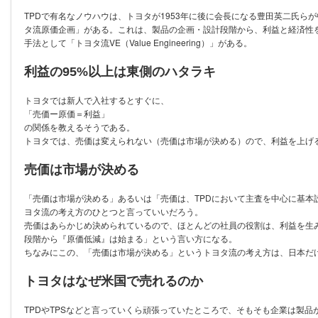
TPDで有名なノウハウは、トヨタが1953年に後に会長になる豊田英二氏
タ流原価企画」がある。これは、製品の企画・設計段階から、利益と経済性
手法として「トヨタ流VE（Value Engineering）」がある。
利益の95%以上は東側のハタラキ
トヨタでは新人で入社するとすぐに、
「売価ー原価＝利益」
の関係を教えるそうである。
トヨタでは、売価は変えられない（売価は市場が決める）ので、利益を上げ
売価は市場が決める
「売価は市場が決める」あるいは「売価は、TPDにおいて主査を中心に基
ヨタ流の考え方のひとつと言っていいだろう。
売価はあらかじめ決められているので、ほとんどの社員の役割は、利益を生
段階から『原価低減』は始まる」という言い方になる。
ちなみにこの、「売価は市場が決める」というトヨタ流の考え方は、日本だ
トヨタはなぜ米国で売れるのか
TPDやTPSなどと言っていくら頑張っていたところで、そもそも企業は製