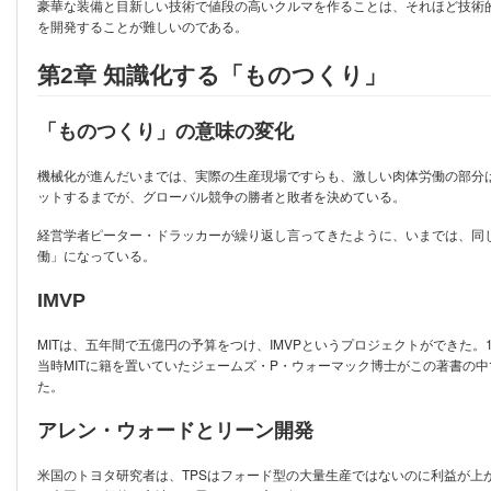
豪華な装備と目新しい技術で値段の高いクルマを作ることは、それほど技術
を開発することが難しいのである。
第2章 知識化する「ものつくり」
「ものつくり」の意味の変化
機械化が進んだいまでは、実際の生産現場ですらも、激しい肉体労働の部分
ットするまでが、グローバル競争の勝者と敗者を決めている。
経営学者ピーター・ドラッカーが繰り返し言ってきたように、いまでは、同
働」になっている。
IMVP
MITは、五年間で五億円の予算をつけ、IMVPというプロジェクトができた。1990年にそ
当時MITに籍を置いていたジェームズ・P・ウォーマック博士がこの著書の
た。
アレン・ウォードとリーン開発
米国のトヨタ研究者は、TPSはフォード型の大量生産ではないのに利益が