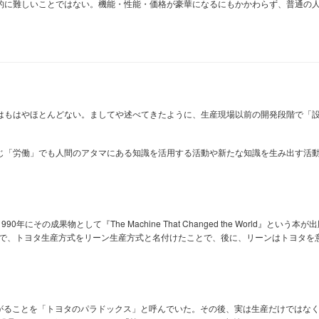
的に難しいことではない。機能・性能・価格が豪華になるにもかかわらず、普通の
はもはやほとんどない。ましてや述べてきたように、生産現場以前の開発段階で「
じ「労働」でも人間のアタマにある知識を活用する活動や新たな知識を生み出す活
の成果物として『The Machine That Changed the World』という本
中で、トヨタ生産方式をリーン生産方式と名付けたことで、後に、リーンはトヨタを
上がることを「トヨタのパラドックス」と呼んでいた。その後、実は生産だけではな