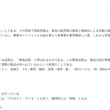
たことである。その意味で現経営陣は、過去の経営陣の無策と無責任による失敗の
ていない。事業ポートフォリオを組み替えて各事業を整理整頓した後、これから本
いる品質は、「製造品質」と呼ばれるものである。この製造品質は、製品の設計情
く実際の製品が作られているかという程度のことである。
多能工、５S（整理・整頓・清潔・清掃・躾）、QCサークル、VA（Value Ana
」を行っている。
には「プロダクト・データ」とも言う。物理的には「情報」となる。
る。