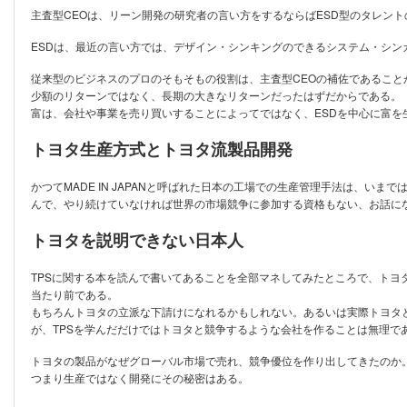
主査型CEOは、リーン開発の研究者の言い方をするならばESD型のタレン
ESDは、最近の言い方では、デザイン・シンキングのできるシステム・シン
従来型のビジネスのプロのそもそもの役割は、主査型CEOの補佐であるこ
少額のリターンではなく、長期の大きなリターンだったはずだからである。
富は、会社や事業を売り買いすることによってではなく、ESDを中心に富
トヨタ生産方式とトヨタ流製品開発
かつてMADE IN JAPANと呼ばれた日本の工場での生産管理手法は、い
んで、やり続けていなければ世界の市場競争に参加する資格もない、お話に
トヨタを説明できない日本人
TPSに関する本を読んで書いてあることを全部マネしてみたところで、トヨ
当たり前である。
もちろんトヨタの立派な下請けになれるかもしれない。あるいは実際トヨタ
が、TPSを学んだだけではトヨタと競争するような会社を作ることは無理で
トヨタの製品がなぜグローバル市場で売れ、競争優位を作り出してきたのか
つまり生産ではなく開発にその秘密はある。