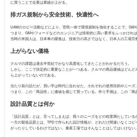
に買うことで企業は業績が上がる。
排ガス規制から安全技術、快適性へ
UAWのロビー活動などにより、官民一体で環境規制を強化することで、GM
つまり、GMやフォードなどのエンジニアは技術的に高い要求をふっかけれ
当時の米国人は、日本車の躍進は、技術力の高さではなく、日本人の工場労
上がらない価格
クルマの課題は過去半世紀でかなり高度化してきたことがわかるだろう。
しかし、ここで決定的に重要なことが一つある。クルマの商品価値はどんど
ら上がっていないのである。
当たり前の話だが、買い手は時代に合わせた、それぞれの使用目的やニーズ
つまり、この「商品性」に価値を感じて買っている。作り手側は、この「商
設計品質とは何か
「設計品質」とは、言ってしまえば、我々のニーズをどの程度満たしている
一方の製造品質とは、TPDで作られた設計情報が、どれだけ間違いなくコ
がったりしているわけではない。量産工場ではそんなことはしてはいけない