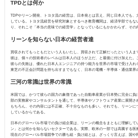
TPDとは何か
TDPやリーン開発、トヨタ流の経営は、日本発とは言え、同じ日本人でも
している。トヨタ流経営を研究対象とするべき教育機関は、経済学部でもな
り、それこそ「本当の意味での経営学」となっているにもかかわらず、その
リーンを知らない日本の経営者達
買収されてもっともだという人もいたし、買収されて正解だったという人ま
彼は、個々の技術者のレベルは日本人のほうが上だ、と最後に付け加えた。
彼らの失敗は、優れた日本人エンジニアの持つ能力を世界の市場で受け入れ
東芝の不正会計問題を持ち出すまでもなく、日本の電機・半導体・通信業界
三河の常識は世界の常識
米国では、かつて彼らの国力の象徴であった自動車産業が日本勢に完全に負
部の実務家やコンサルタントを通して、半導体やソフトウェア産業に展開さ
もちろん、その内容には不正確、不十分なものも多い。それでも、リーンに
しているからである。
日本のグローバル市場での負け組企業は、リーンの概念をまともに理解して
ン」とは何かを知らないセクターである。実際、欧米の一部では高騰する医
現在のグローバル市場競争での勝ち組・負け組とは、ざっくり言えば、国や