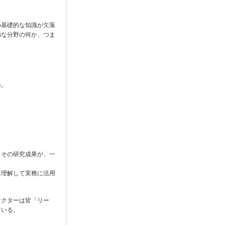
の基礎的な知識が欠落
的な分野の何か、つま
い。
。
、その研究成果が、一
は理解して実務に活用
セクターは皆「リー
ている。
。