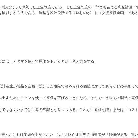
らが中心となって導入した主査制度である。また主査制度の一部とも言える利益計画・
を検討する方法である。利益を設計段階で作り込むのが「トヨタ流原価企画」であ
るには、アタマを使って原価を下げるという考え方をする。
本設計者達が製品を企画・設計した段階で決められる価値に対してあらかじめ決まっ
み出すためにアタマを使って原価を下げることになる。それで「市場での製品の売
けではなくいまでは世界の常識となりつつある。これが「原価意識」または「コス
品が売れなければ業績が上がらない。我々に限らず世界の消費者が「価値がある、買