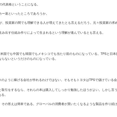
トの代表格ということになる。
カー達といったところであろうか。
とが、投資家の間でも理解できる人が増えてきたとも言えるだろう。元々投資家の求
を生み出す仕組み作りによって生まれるという理解が進んでいるとも言える。
までは米国でも中国でも韓国でもメキシコでも当たり前のものになっている。TPSと日
ならないというだけのものになっている。
タのように稼げる会社が作れるわけではない。そもそもトヨタはTPSで儲けている
と取引をするなら、それらの本は購入してしっかり勉強したほうがよい。しかし言
ある。
。その答えは簡単である。グローバルの消費者が買いたくなるような製品を作り続