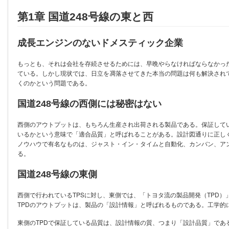
第1章 国道248号線の東と西
成長エンジンのないドメスティック企業
もっとも、それは会社を存続させるためには、早晩やらなければならなかっ
ている。しかし現状では、日立を凋落させてきた本当の問題は何も解決され
くのかという問題である。
国道248号線の西側には秘密はない
西側のアウトプットは、もちろん生産され出荷される製品である。保証して
いるかという意味で「適合品質」と呼ばれることがある。設計図通りに正し
ノウハウで有名なものは、ジャスト・イン・タイムと自動化、カンバン、アンドン、
る。
国道248号線の東側
西側で行われているTPSに対し、東側では、「トヨタ流の製品開発（TPD）
TPDのアウトプットは、製品の「設計情報」と呼ばれるものである。工学的
東側のTPDで保証している品質は、設計情報の質、つまり「設計品質」であ