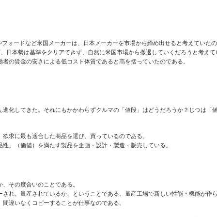
やフォードなど米国メーカーは、日本メーカーを市場から締め出せると考えていた
ば、日本勢は基準をクリアできず、自然に米国市場から撤退していくだろうと考えて
働者の賃金の安さによる低コスト体質であると高を括っていたのである。
ん進化してきた。それにもかかわらずクルマの「値段」はどうだろうか？じつは「
、欲求に最も適合した商品を選び、買っているのである。
品性」（価値）を満たす製品を企画・設計・製造・販売している。
か、その度合いのことである。
ピーされ、量産されているか、ということである。量産工場で新しい性能・機能が作
。間違いなくコピーすることが仕事なのである。