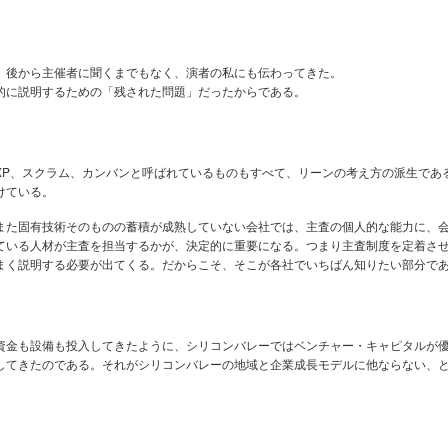
、後から主催者に聞くまでもなく、演者の私にも伝わってきた。
的に説明するための「残された問題」だったからである。
XP、スクラム、カンバンと呼ばれているものもすべて、リーンの考え方の派生であ
けている。
また固有技術そのものの蓄積が成熟していない会社では、主査の個人的な能力に、
ている人材が主査を担当するかが、決定的に重要になる。つまり主査制度を定着さ
まく説明する必要が出てくる。だからこそ、そこが各社でいちばん知りたい部分で
資金も設備も投入してきたように、シリコンバレーではベンチャー・キャピタルが
してきたのである。それがシリコンバレーの地域と企業成長モデルに他ならない、