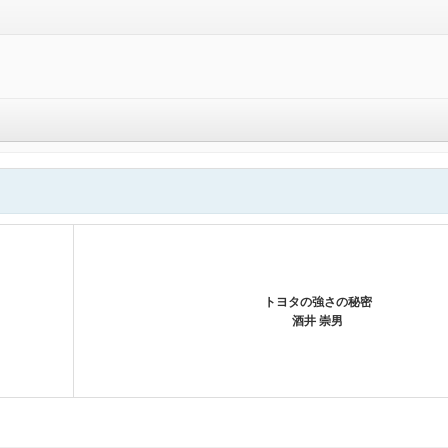
トヨタの強さの秘密
酒井 崇男