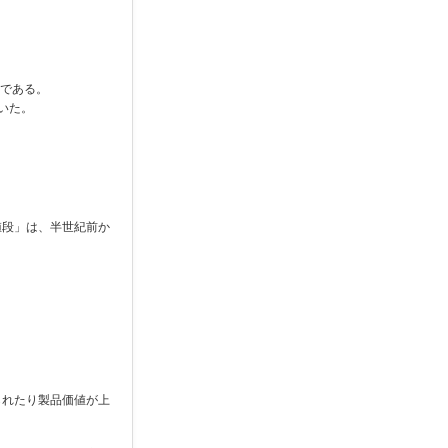
のである。
いた。
値段」は、半世紀前か
られたり製品価値が上