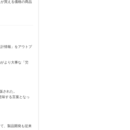
人が買える価格の商品
設計情報」をアウトプ
動がより大事な「労
が出版された。
意味する言葉となっ
くて、製品開発も従来