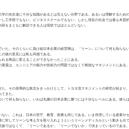
、大学の先生達に十分な知識があるとは言えない分野である。あるいは理解するため
いし工学部でもない、ビジネススクールでもない、しかし現在の社会では最も本質
内容をまともに解説できる人は現状ではほとんどいない。
でいた。そのくらいに負け組日本企業の経営陣は、「リーン」について何も知らな
この彼の意見には私も同感である。
られる商品に変えることができなかったことにある。
の衰退は、エンジニアの能力や技術力の問題ではなくて稚拙なマネジメントにある
けた。その屈辱的な敗北をきっかけとして、トヨタ流マネジメントの研究が始まり
れてきた。
ついて何も知らない、いわば丸腰の日本企業に勝つには十分なレベルにある。彼ら
いない。これは、日本の官庁、教育、医療も同じである。いま停滞している産業や
療に対してリーンな考え方を取り入れようというリーンメディカルという動きも出
民族ではなくて、「リーンであるか」「リーンでないか」で決まっているのである