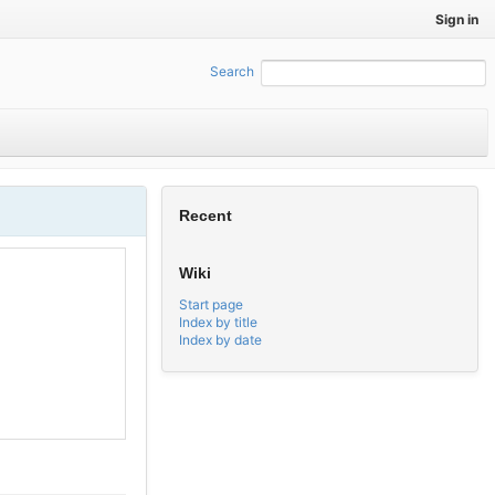
Sign in
Search
:
Recent
Wiki
Start page
Index by title
Index by date