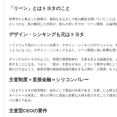
「リーン」とはトヨタのこと
世界中から集まった聴衆が、真剣なまなざしで私の解説を聞いていたことは
というのも、私が解説した内容が、彼らの言い方での「リーン開発」を論理
デザイン・シンキングも元はトヨタ
ソフトウェア系のベンチャー企業で、デザイン・シンキングやアジャイル、
くようになった。デザイン・シンキングもまた、リーン開発に強い影響を受
オリジナルのトヨタのように、制度の運用技術や、主査を支える組織文化、
存することになる。つまり、「誰が」主査をやるか、どういう要件を満たし
形だけではなくて、創造労働や創造的知識労働をする人間の「人間系」をう
主査制度＋直接金融＝シリコンバレー
これまでトヨタの経営陣が、会社として製品の社長である「主査」に人材も
ネージャーを発見し、彼らの周りに資金と必要な人材を投入することで成功
べた通りである。
主査型CEOの要件