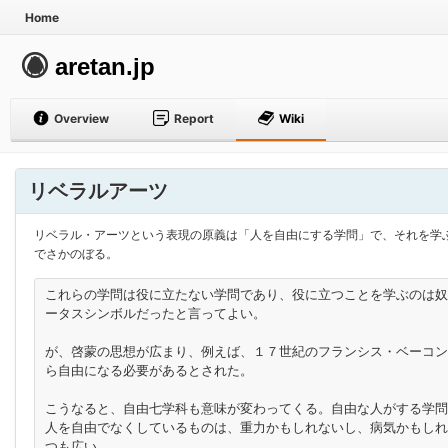
Home
aretan.jp
Overview
Report
Wiki
リベラルアーツ
リベラル・アーツという表現の原義は「人を自由にする学問」で、それを学
でさかのぼる。
これらの学問は役に立たない学問であり、役に立つことを学ぶのは奴
ータスシンボルだったと言ってよい。

が、啓蒙の思想が広まり、例えば、１７世紀のフランシス・ベーコン
ら自由になる必要があるとされた。

こうなると、自由七学科も意味が変わってくる。自由な人がする学問
人を自由でなくしているものは、重力かもしれないし、病気かもしれ
つも広い。
