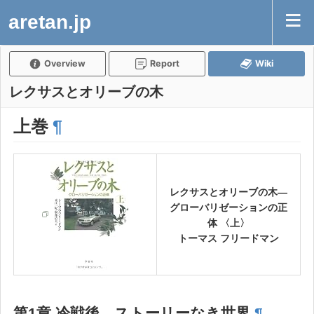
aretan.jp
Overview
Report
Wiki
レクサスとオリーブの木
上巻
¶
レクサスとオリーブの木―
グローバリゼーションの正
体 〈上〉
トーマス フリードマン
第1章 冷戦後、ストーリーなき世界
¶