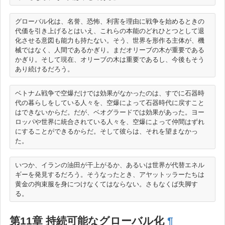
グローバル化は、名誉、恐怖、利害を理由に戦争を始めるときの
代価を引き上げるとはいえ、これらの本能のどれひとつとして退
化させる意図も能力も持たない。そう、世界を形作る主体が、機
械ではなく、人間であるかぎり。まだオリーブの木が重要である
かぎり。そして現在、オリーブの木は重要であるし、今後もそう
ベトナム戦争で空爆だけでは効果がなかったのは、すでに石器時
代の暮らしをしている人々を、空爆によって石器時代に戻すこと
はできないからだ。だが、ベオグラードでは効果があった。ヨー
ロッパや世界に統合されている人々を、空爆によって仲間はずれ
にすることができるからだ。そして彼らは、それを望まなかっ
いつか、イランの油田が干上がるか、あるいは世界が代替エネル
ギーを発見するだろう。そうなったとき、アヤットッラーたちは
黄金の拘束服を身につけなくてはならない。さもなくば失脚す
第11章 持続可能なグローバル化
¶