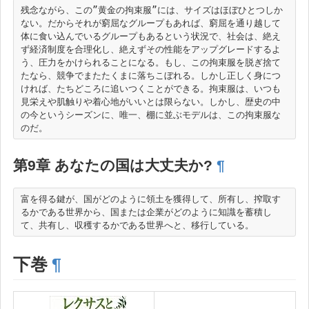
残念ながら、この”黄金の拘束服”には、サイズはほぼひとつしか
ない。だからそれが窮屈なグループもあれば、窮屈を通り越して
体に食い込んでいるグループもあるという状況で、社会は、絶え
ず経済制度を合理化し、絶えずその性能をアップグレードするよ
う、圧力をかけられることになる。もし、この拘束服を脱ぎ捨て
たなら、競争でまたたくまに落ちこぼれる。しかし正しく身につ
ければ、たちどころに追いつくことができる。拘束服は、いつも
見栄えや肌触りや着心地がいいとは限らない。しかし、歴史の中
の今というシーズンに、唯一、棚に並ぶモデルは、この拘束服な
第9章 あなたの国は大丈夫か?
¶
富を得る鍵が、国がどのように領土を獲得して、所有し、搾取す
るかである世界から、国または企業がどのように知識を蓄積し
下巻
¶