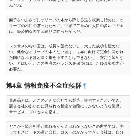
面子をつぶさずにオリーブの木から降りる道を模索し始めた。オ
リーブの木にのぼったために、世界で二番めに人口の多いこの国
レクサスのない国は、成長を望めないし、大した成功も望めな
い。健全なオリーブの木のない国は、世界に向けて完全に開かれ
た国になれるほど深く根を下すことはできないし、安定も望めな
い。とはいえ、この両者のバランスを保つには、たゆまぬ努力が
第4章 情報免疫不全症候群
¶
量産品とは、どこのどんな会社でも製造、提供することができ、
競合会社のあいだに見られる相違が値段にしかないような製品、
どこから競合相手が現れるかが皆目わからないこの世界では、少
しでもスピードの遅い会社、コストのかかりすぎる会社は、自分