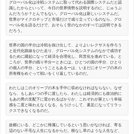
グローバル化は冷戦システムに取って代わる国際システムだと認
識したからといって、今日の世界情勢を説明するのに、じゅうぶ
んだろうか？とんでもない。グローバル化は新しいシステムだ。
世界がマイクロチップと市場だけで成り立っているのなら、グロ
ーバル化を語るだけで、おそらく世のなかのすべては説明できる
世界の国の半分は冷戦を抜け出して、よりよいレクサスを作ろう
と近代化路線をひた走り、グローバル化システムのなかで成功す
るために躍起になって経済を合理化し、民営化を進めている。と
ころが、世界の残り半分ーときには、ひとつの国の半分、ひとり
の個人の半分、ということもあるーは、いまだにオリーブの木の
わたしはこのオリーブの木を手中に収めなければならない。なぜ
なら、もしあいつの手に渡したら、わたしは経済的にも政治的に
もあの男の支配下に置かれるばかりか、これぞわが家という幸福
感を二度と味わえなくなる。もうけっして、素足になってリラッ
故郷にいる、どこかに帰属しているという思いがなければ、寄る
辺のない不毛な人生になるからだ。根なし草のような人生など、