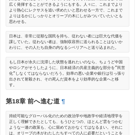
広く発揮することができるようにもする。人々に、これまでより
より熱心にレクサスを追い求めたいと思わせる一方で、これまで
よりはるかにしっかりとオリーブの木にしがみついていたいとも
日本は、非常に従順な国民を持ち、従わない者には巨大な代価を
課していた。従わない者は、強制収容所に送られることはないか
もし日本が永久に沈滞した状態を逃れたいのなら、ちょうど中国
やロシアがそうしたように、日本経済の共産主義的な部分を”民営
化”しなくてはならないだろう。効率の悪い企業や銀行は引っ張り
出されて射殺され、その死んだ資本をより効率的な企業へと移
第18章 前へ進む道
¶
持続可能なグローバル化のための政治学や地政学や経済地理学を
正しく理解できたとしても、もうひとつの、ほとんど雲をつかむ
ような一連の政策も、心に留めておかなくてはなるまい。それに
は、オリーブの木がわたしたちすべての人に必要だということを