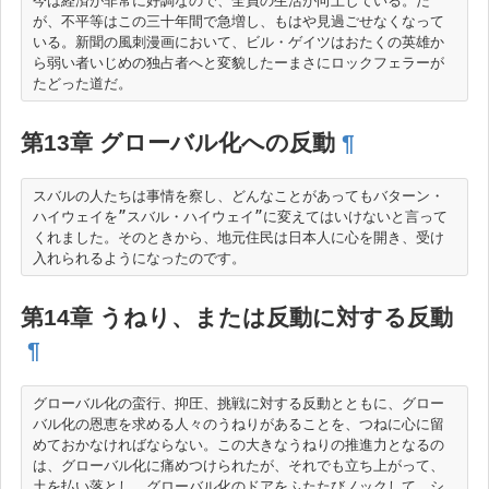
今は経済が非常に好調なので、全員の生活が向上している。だ
が、不平等はこの三十年間で急増し、もはや見過ごせなくなって
いる。新聞の風刺漫画において、ビル・ゲイツはおたくの英雄か
ら弱い者いじめの独占者へと変貌したーまさにロックフェラーが
第13章 グローバル化への反動
¶
スバルの人たちは事情を察し、どんなことがあってもバターン・
ハイウェイを”スバル・ハイウェイ”に変えてはいけないと言って
くれました。そのときから、地元住民は日本人に心を開き、受け
第14章 うねり、または反動に対する反動
¶
グローバル化の蛮行、抑圧、挑戦に対する反動とともに、グロー
バル化の恩恵を求める人々のうねりがあることを、つねに心に留
めておかなければならない。この大きなうねりの推進力となるの
は、グローバル化に痛めつけられたが、それでも立ち上がって、
土を払い落とし、グローバル化のドアをふたたびノックして、シ