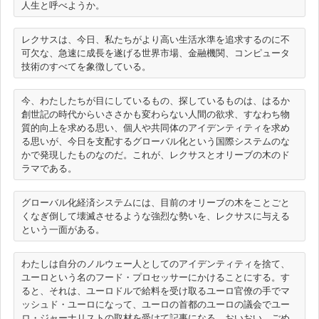
レクサスは、今日、私たちがより高い生活水準を追求するのに不
可欠な、急速に成長を遂げる世界市場、金融機関、コンピュータ
今、わたしたちが目にしているもの、探しているものは、はるか
創世記の時代からいささかも変わらない人間の欲求、すなわち物
質的向上を求める思い、個人や共同体のアイデンティティを求め
る思いが、今日を支配するグローバル化という国際システムのな
かで発現したものなのだ。これが、レクサスとオリーブの木のド
グローバル化経済システムには、目前のオリーブの木をことごと
くなぎ倒して壊滅させるような強烈な勢いを、レクサスに与える
わたしは自分のノルウェー人としてのアイデンティティを捨て、
ユーロという名のフード・プロセッサーにかけることにする。す
ると、それは、ユーロドルで給料を受け取るユーロ官僚の手でマ
ッシュド・ユーロになって、ユーロの首都のユーロの議会でユー
ロ・ジャーナリストの取材を受けて記事になる。おいおい、ごめ