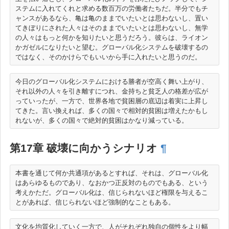
ステムに入れてくれと求める数百万の労働者たちだ。半分でもチ
ャンスがあるなら、亀は亀のままでいたいとは思わないし、置い
てきぼりにされた人々はそのままでいたいとは思わないし、無学
の人々はもっと何かを知りたいと思うだろう。彼らは、ライオン
かガゼルになりたいと望む。グローバル化システムを破壊するの
今日のグローバル化システムにおける勝者が空高く舞い上がり、
それ以外の人々を引き離すにつれ、金持ちと貧乏人の格差が広が
っていったが、一方で、世界各地で貧困層の底辺は着実に上昇し
てきた。言い換えれば、多くの国々で相対的貧困は増えたかもし
第17章 破壊に向かうシナリオ
¶
本書を通じて何か共通項があるとすれば、それは、グローバル化
はあらゆるものであり、なおかつ正反対のものでもある、という
考えかただ。グローバル化は、信じられないほど権限を与えるこ
文化を均質化していく一方で、人がそれぞれ独自の個性をより幅