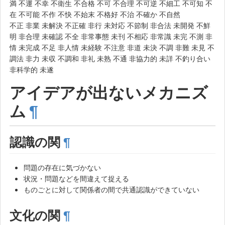
満 不運 不幸 不衛生 不合格 不可 不合理 不可逆 不細工 不可知 不
在 不可能 不作 不快 不始末 不格好 不治 不確か 不自然
不正 非業 未解決 不正確 非行 未対応 不節制 非合法 未開発 不鮮
明 非合理 未確認 不全 非常事態 未刊 不相応 非常識 未完 不測 非
情 未完成 不足 非人情 未経験 不注意 非道 未決 不調 非難 未見 不
調法 非力 未収 不調和 非礼 未熟 不通 非協力的 未詳 不釣り合い
非科学的 未遂
アイデアが出ないメカニズ
ム
¶
認識の関
¶
問題の存在に気づかない
状況・問題などを間違えて捉える
ものごとに対して関係者の間で共通認識ができていない
文化の関
¶