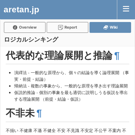
aretan.jp
Overview
Report
Wiki
ロジカルシンキング
代表的な理論展開と推論
¶
演繹法 - 一般的な原理から、個々の結論を導く論理展開 （事
実・前提・結論）
帰納法 - 複数の事象から、一般的な原理を導き出す理論展開
仮説的推論 - 個別の事象を最も適切に説明しうる仮説を導出
する理論展開 （前提・結論・仮説）
不非未
¶
不揃い 不健康 不遜 不健全 不安 不見識 不安定 不公平 不案内 不