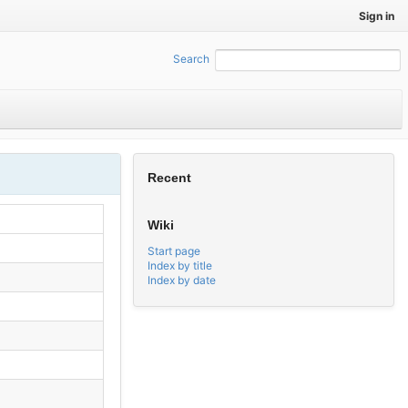
Sign in
Search
:
Recent
Wiki
Start page
Index by title
Index by date