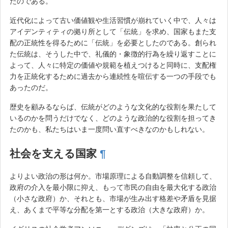
たのである。
近代化によって古い価値観や生活習慣が崩れていく中で、人々は
アイデンティティの拠り所として「伝統」を求め、国家もまた支
配の正統性を得るために「伝統」を必要としたのである。創られ
た伝統は、そうした中で、礼儀的・象徴的行為を繰り返すことに
よって、人々に特定の価値や規範を植えつけると同時に、支配権
力を正統化するために過去から連続性を喧伝する一つの手段でも
あったのだ。
歴史を顧みるならば、伝統がどのような文化的な役割を果たして
いるのかを問うだけでなく、どのような政治的な役割を担ってき
たのかも、私たちはいま一度問い直すべきなのかもしれない。
社会を支える国家
¶
よりよい政治の形は何か。市場原理による自動調整を信頼して、
政府の介入を最小限に抑え、もって市民の自由を最大化する政治
（小さな政府）か、それとも、市場が生み出す格差や矛盾を見据
え、あくまで平等な分配を第一とする政治（大きな政府）か。