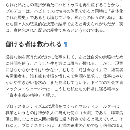
られた私たちの選択が新たにハビトゥスを再生産することから、
ブルデューは、ハビトゥスは性向の体系であると同時に「身体化
された歴史」であるとも論じている。私たちの日々の行為は、私
たち個々人の恣意的な決定の結果であると考えられがちだが、実
は、身体化された歴史の産物であるというわけである。
儲ける者は救われる
¶
必要な物を買うためだけに仕事をして、あとは自分の余暇のため
に時間を使う。こうした生き方には誰もが憧れる。しかし、現実
にはなかなかそうはいかない。むしろ「時は金なり」で、経営者
も労働者も、誰も彼も寸暇を惜しんで利潤を追求し、仕事にやり
がいや生きがいを求め、また見出してもいる。ドイツの社会学者
マックス・ウェーバーは、こうした私たちの日常に宿る精神を
「資本主義の精神」と呼ぶ。
プロテスタンティズムの源流をつくったマルティン・ルターは、
職業というものは神が各人に与えた使命（天職）であり、職業労
働に勤しむことは人間の義務に適う行為であると教えていた。そ
れゆえ、プロテスタントは、利潤の追求のためでなく信仰のゆえ