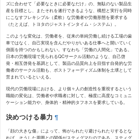
ズに合わせて「必要なときに必要なだけ」の、無駄のない製品生
産を目標とし、またそれを遂行できるような、構想と実行を同時
にこなすフレキシブル（柔軟）な労働者や労働形態を要求する
（たとえば、トヨタのジャストインタイム・システム）。
このような変化は、労働者を、従来の単純労働し続ける工場の歯
車ではなく、自己実現を含んだやりがいある仕事へと開いていく
側面を持つのかもしれない。すなわち「労働の人間化」である。
日本の労働現場で見られるQCサークル活動のような、自己啓
発・相互啓発を基調として、製品の品質向上を目指す自発的な労
働者のサークル活動も、ポストフォーディズム体制を土壌として
営まれているといえる。
現代の労働現場における、より個々人の創造性を重視するという
職能の変化は、労働者や求職者に対して、極度に高度なコミュニ
ケーション能力や、身体的・精神的タフネスを要求している。
決めつける暴力
¶
「顔の大きな傷」によって、怖がられたり避けられたりするとな
れば、そうした周囲との関係がスティグマなのである。スティグ