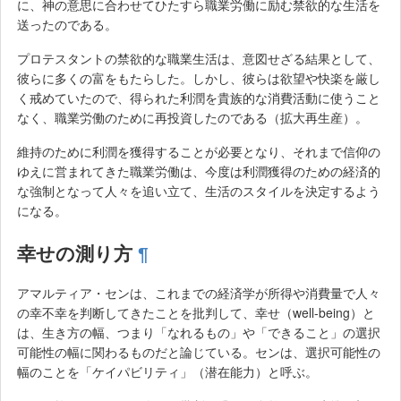
に、神の意思に合わせてひたすら職業労働に励む禁欲的な生活を
送ったのである。
プロテスタントの禁欲的な職業生活は、意図せざる結果として、
彼らに多くの富をもたらした。しかし、彼らは欲望や快楽を厳し
く戒めていたので、得られた利潤を貴族的な消費活動に使うこと
なく、職業労働のために再投資したのである（拡大再生産）。
維持のために利潤を獲得することが必要となり、それまで信仰の
ゆえに営まれてきた職業労働は、今度は利潤獲得のための経済的
な強制となって人々を追い立て、生活のスタイルを決定するよう
になる。
幸せの測り方
¶
アマルティア・センは、これまでの経済学が所得や消費量で人々
の幸不幸を判断してきたことを批判して、幸せ（well-being）と
は、生き方の幅、つまり「なれるもの」や「できること」の選択
可能性の幅に関わるものだと論じている。センは、選択可能性の
幅のことを「ケイパビリティ」（潜在能力）と呼ぶ。