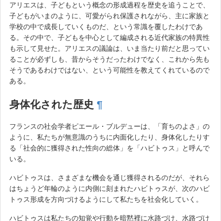
アリエスは、子どもという概念の形成過程を歴史を追うことで、
子どもがいまのように、可愛がられ保護されながら、主に家族と
学校の中で成長していくものだ、という常識を覆したわけであ
る。その中で、子どもを中心として編成される近代家族の特異性
も示して見せた。アリエスの議論は、いま当たり前だと思ってい
ることが必ずしも、昔からそうだったわけでなく、これから先も
そうであるわけではない、という可能性を教えてくれているので
ある。
身体化された歴史
¶
フランスの社会学者ピエール・ブルデューは、「育ちのよさ」の
ように、私たちが無意識のうちに内面化したり、身体化したりす
る「社会的に獲得された性向の総体」を「ハビトゥス」と呼んで
いる。
ハビトゥスは、さまざまな機会を通じ獲得されるのだが、それら
はちょうど年輪のように内側に刻まれたハビトゥスが、次のハビ
トゥス形成を方向づけるようにして私たちを社会化していく。
ハビトゥスは私たちの知覚や行動を暗黙裡に水路づけ、水路づけ