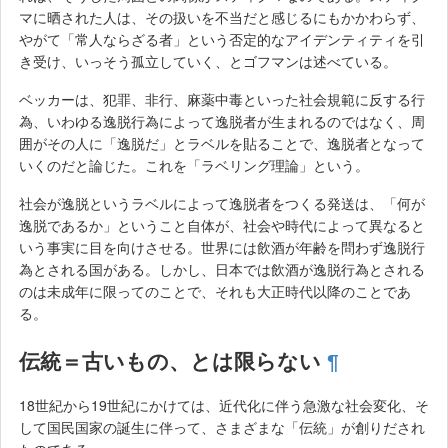
マに晒された人は、その扱いを不当だと感じるにもかかわらず、
やがて「常人ならざる者」という否定的なアイデンティティを引
き受け、いっそう孤立していく、とゴフマンは述べている。
ベッカーは、犯罪、非行、麻薬中毒といった社会規範に反する行
為、いわゆる逸脱行為によって逸脱者が生まれるのではなく、周
囲がその人に「逸脱だ」とラベルを貼ることで、逸脱者となって
いくのだと論じた。これを「ラベリング理論」という。
社会が逸脱というラベルによって逸脱者をつくる発送は、「何が
逸脱であるか」ということ自体が、社会や時代によって異なると
いう事実に目を向けさせる。世界には飲酒が年齢を問わず逸脱行
為とされる国がある。しかし、日本では飲酒が逸脱行為とされる
のは未成年に限ってのことで、それも大正時代以降のことであ
る。
伝統＝古いもの、とは限らない
¶
18世紀から19世紀にかけては、近代化に伴う急激な社会変化、そ
して国民国家の誕生に伴って、さまざまな「伝統」が創りだされ