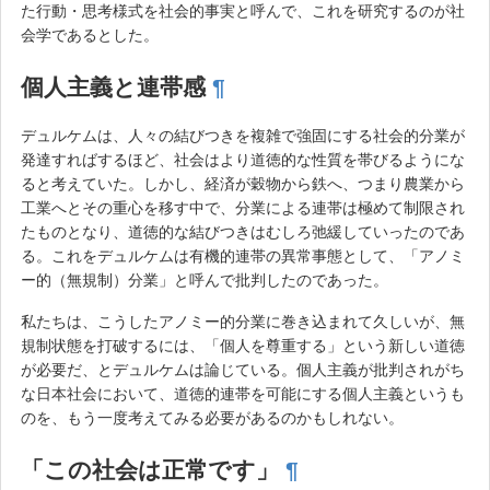
た行動・思考様式を社会的事実と呼んで、これを研究するのが社
会学であるとした。
個人主義と連帯感
¶
デュルケムは、人々の結びつきを複雑で強固にする社会的分業が
発達すればするほど、社会はより道徳的な性質を帯びるようにな
ると考えていた。しかし、経済が穀物から鉄へ、つまり農業から
工業へとその重心を移す中で、分業による連帯は極めて制限され
たものとなり、道徳的な結びつきはむしろ弛緩していったのであ
る。これをデュルケムは有機的連帯の異常事態として、「アノミ
ー的（無規制）分業」と呼んで批判したのであった。
私たちは、こうしたアノミー的分業に巻き込まれて久しいが、無
規制状態を打破するには、「個人を尊重する」という新しい道徳
が必要だ、とデュルケムは論じている。個人主義が批判されがち
な日本社会において、道徳的連帯を可能にする個人主義というも
のを、もう一度考えてみる必要があるのかもしれない。
「この社会は正常です」
¶