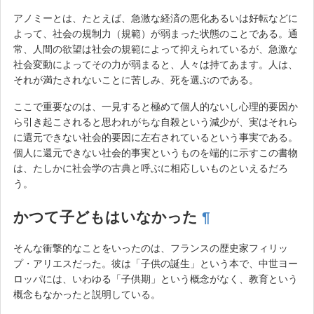
アノミーとは、たとえば、急激な経済の悪化あるいは好転などに
よって、社会の規制力（規範）が弱まった状態のことである。通
常、人間の欲望は社会の規範によって抑えられているが、急激な
社会変動によってその力が弱まると、人々は持てあます。人は、
それが満たされないことに苦しみ、死を選ぶのである。
ここで重要なのは、一見すると極めて個人的ないし心理的要因か
ら引き起こされると思われがちな自殺という減少が、実はそれら
に還元できない社会的要因に左右されているという事実である。
個人に還元できない社会的事実というものを端的に示すこの書物
は、たしかに社会学の古典と呼ぶに相応しいものといえるだろ
う。
かつて子どもはいなかった
¶
そんな衝撃的なことをいったのは、フランスの歴史家フィリッ
プ・アリエスだった。彼は「子供の誕生」という本で、中世ヨー
ロッパには、いわゆる「子供期」という概念がなく、教育という
概念もなかったと説明している。