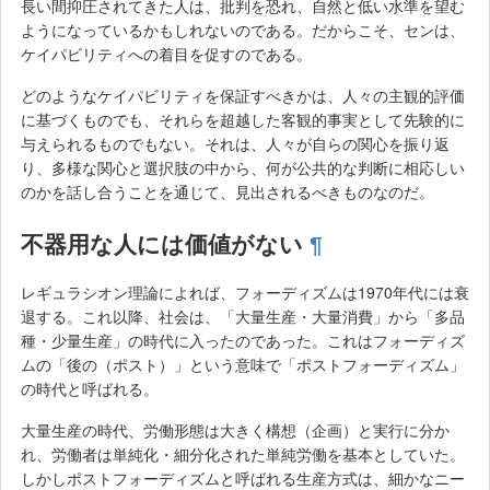
長い間抑圧されてきた人は、批判を恐れ、自然と低い水準を望む
ようになっているかもしれないのである。だからこそ、センは、
ケイパビリティへの着目を促すのである。
どのようなケイパビリティを保証すべきかは、人々の主観的評価
に基づくものでも、それらを超越した客観的事実として先験的に
与えられるものでもない。それは、人々が自らの関心を振り返
り、多様な関心と選択肢の中から、何が公共的な判断に相応しい
のかを話し合うことを通じて、見出されるべきものなのだ。
不器用な人には価値がない
¶
レギュラシオン理論によれば、フォーディズムは1970年代には衰
退する。これ以降、社会は、「大量生産・大量消費」から「多品
種・少量生産」の時代に入ったのであった。これはフォーディズ
ムの「後の（ポスト）」という意味で「ポストフォーディズム」
の時代と呼ばれる。
大量生産の時代、労働形態は大きく構想（企画）と実行に分か
れ、労働者は単純化・細分化された単純労働を基本としていた。
しかしポストフォーディズムと呼ばれる生産方式は、細かなニー