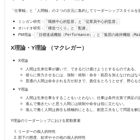
「仕事軸」と「人間軸」の２つの次元に集約してリーダーシップスタイルを
ミシガン研究 -
「職務中心的監督」と「従業員中心的監督」
オハイオ研究 -
「構造づくり」と「配慮」
PM理論 -
「目標達成機能（Performance）」と「集団の維持機能（Main
X理論・Y理論 （マクレガー）
X理論
人間は生来仕事が嫌いで、できるだけ避けようとするものである。
彼らに努力させるには、強制・統制・命令・処罰を加えなければな
普通の人間は命令される方が好きで、責任をとろうとせず、野心も
Y理論
人間は生来仕事をすることをいとわない。仕事は条件次第で満足の
進んで働きたいと思う人間には統制や命令は役に立たない。
進んで働く人間は責任も積極的にとるし、創意工夫をして問題を解
Y理論のリーダーシップにおける変動要素
リーダーの個人的特性
部下の態度、欲求やその他の個人的特性