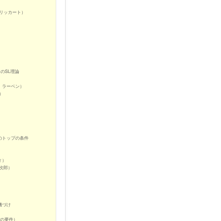
リッカート）
）
のSL理論
、ラーベン）
）
のトップの条件
ィ）
次郎）
機づけ
つの要件）