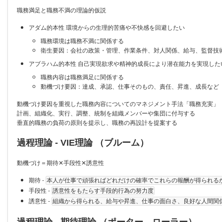
職務満足と職務不満の理論的仮説
アダム的本性 環境からの生理的苦痛や不快感を回避したい
職務環境は職務不満に関係する
衛生要因：会社の政策・管理、作業条件、対人関係、給与、監督技
アブラハム的本性 自己実現欲求や精神的成長により潜在能力を実現した
職務内容は職務満足に関係する
動機づけ要因：達成、承認、仕事そのもの、責任、昇進、成長など
動機づけ要因を重視した職務内容についてのマネジメント手法「職務充実」
計画、組織化、実行、調整、統制を組織メンバーや集団に付与する
垂直的職務の負荷の原則を提示し、職務の再設計を提案する
過程理論 - VIE理論 （ブルーム）
動機づけ＝期待✕手段性✕誘意性
期待 -
本人が仕事で頑張ればどれだけの確率でこれらの報酬が得られる
手段性 -
誘意性をもたらす手段的行為の努力度
誘意性 -
組織から得られる、給与や昇進、仕事の面白さ、良好な人間関
過程理論 - 期待理論 （ポーター、ローラー）