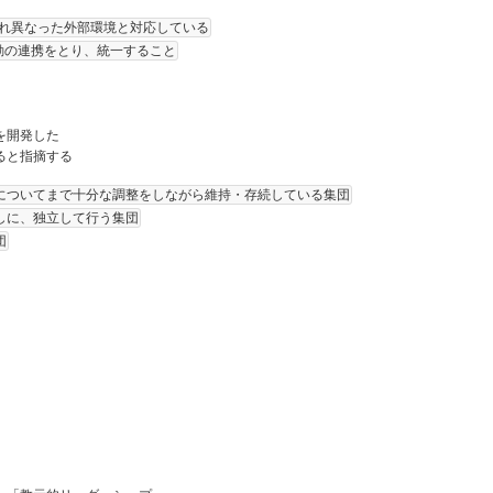
れ異なった外部環境と対応している
動の連携をとり、統一すること
コアを開発した
ると指摘する
についてまで十分な調整をしながら維持・存続している集団
しに、独立して行う集団
団