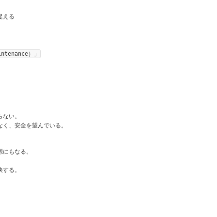
捉える
tenance）」
らない。
なく、安全を望んでいる。
源にもなる。
決する。