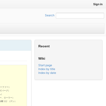
Sign in
Search
:
Recent
Wiki
Start page
Index by title
Index by date
ダーファー）
ーズバーグ）
ム）
ター、ローラー）
動機づけ （デシ）
）