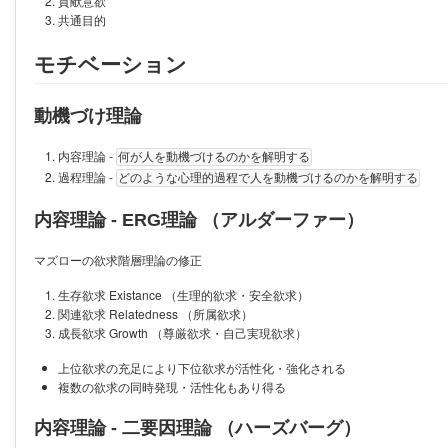
貢献意欲
共通目的
モチベーション
動機づけ理論
内容理論 -
何が人を動機づけるのかを解明する
過程理論 -
どのような心理的過程で人を動機づけるのかを解明する
内容理論 - ERG理論 （アルダーファー）
マズローの欲求階層理論の修正
生存欲求 Existance （生理的欲求・安全欲求）
関連欲求 Relatedness （所属欲求）
成長欲求 Growth （尊厳欲求・自己実現欲求）
上位欲求の充足により下位欲求が活性化・強化される
複数の欲求の同時発現・活性化もあり得る
内容理論 - 二要因理論 （ハーズバーグ）