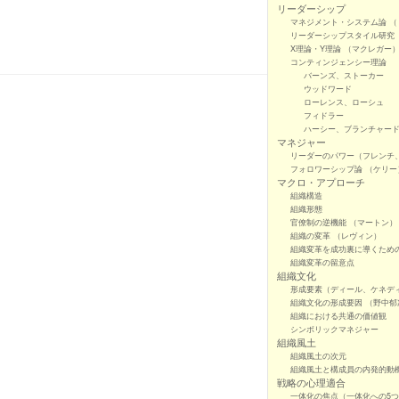
リーダーシップ
マネジメント・システム論 （
リーダーシップスタイル研究
X理論・Y理論 （マクレガー
コンティンジェンシー理論
バーンズ、ストーカー
ウッドワード
ローレンス、ローシュ
フィドラー
ハーシー、ブランチャード
マネジャー
リーダーのパワー（フレンチ
フォロワーシップ論 （ケリー
マクロ・アプローチ
組織構造
組織形態
官僚制の逆機能 （マートン）
組織の変革 （レヴィン）
組織変革を成功裏に導くため
組織変革の留意点
組織文化
形成要素（ディール、ケネデ
組織文化の形成要因 （野中郁
組織における共通の価値観
シンボリックマネジャー
組織風土
組織風土の次元
組織風土と構成員の内発的動
戦略の心理適合
一体化の焦点（一体化への5