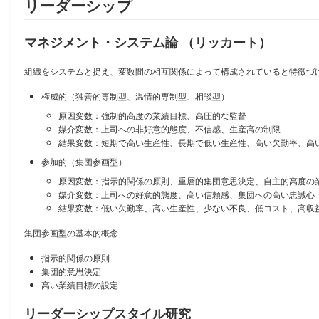
リーダーシップ
マネジメント・システム論 （リッカート）
組織をシステムと捉え、変数間の相互関係によって構成されていると特徴づ
権威的（独善的専制型、温情的専制型、相談型）
原因変数：強制的高度の業績目標、高圧的な監督
媒介変数：上司への非好意的態度、不信感、生産高の制限
結果変数：短期で高い生産性、長期で低い生産性、高い欠勤率、高
参加的（集団参画型）
原因変数：指示的関係の原則、重層的集団意思決定、自主的高度の
媒介変数：上司への好意的態度、高い信頼感、集団への高い忠誠心
結果変数：低い欠勤率、高い生産性、少ない不良、低コスト、高収
集団参画型の基本的概念
指示的関係の原則
集団的意思決定
高い業績目標の設定
リーダーシップスタイル研究