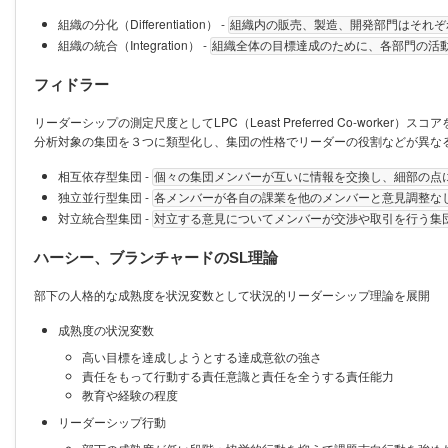
組織の分化（Differentiation） -
組織内の販売、製造、開発部門はそれぞ
組織の統合（Integration） -
組織全体の目標達成のために、各部門の活
フィドラー
リーダーシップの測定尺度としてLPC（Least Preferred Co-worker）ス
分析対象の集団を３つに類型化し、集団の性格でリーダーの役割などが異な
相互依存型集団 -
個々の集団メンバーが互いに情報を交換し、細部の点
独立並行型集団 -
各メンバーが各自の課業を他のメンバーと意見調整な
対立統合型集団 -
対立する意見についてメンバーが交渉や取引を行う集
ハーシー、ブランチャードのSL理論
部下の人格的な成熟度を状況変数として状況的リーダーシップ理論を展開
成熟度の状況変数
高い目標を達成しようとする達成意欲の強さ
責任をもって行動する責任意識と責任を全うする責任能力
教育や経験の程度
リーダーシップ行動