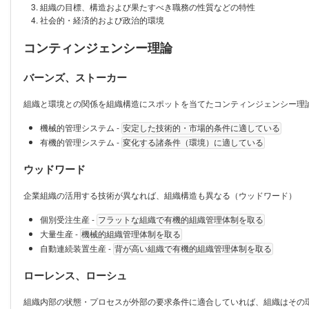
組織の目標、構造および果たすべき職務の性質などの特性
社会的・経済的および政治的環境
コンティンジェンシー理論
バーンズ、ストーカー
組織と環境との関係を組織構造にスポットを当てたコンティンジェンシー理
機械的管理システム -
安定した技術的・市場的条件に適している
有機的管理システム -
変化する諸条件（環境）に適している
ウッドワード
企業組織の活用する技術が異なれば、組織構造も異なる（ウッドワード）
個別受注生産 -
フラットな組織で有機的組織管理体制を取る
大量生産 -
機械的組織管理体制を取る
自動連続装置生産 -
背が高い組織で有機的組織管理体制を取る
ローレンス、ローシュ
組織内部の状態・プロセスが外部の要求条件に適合していれば、組織はその