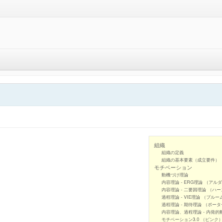
組織
組織の定義
組織の基本要素（成立要件）
モチベーション
動機づけ理論
内容理論 - ERG理論 （アル
内容理論 - 二要因理論 （ハ
過程理論 - VIE理論 （ブルー
過程理論 - 期待理論 （ポー
内容理論、過程理論 - 内発的
モチベーション3.0 （ピンク