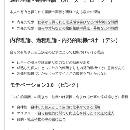
本人の努力と得られる報酬の関係が明確である場合の理論
内発的報酬 -
仕事から得られる達成感や喜びなどの精神的な報酬
外発的報酬 -
給与や賞与などの物的報酬や昇進・昇格などの報酬
内容理論、過程理論 - 内発的動機づけ （デシ）
自らの有能さと自己決定の欲求によって動機づけられる理論
仕事への没入や継続的な努力などの効果がある
成熟した個人にとって外在的報酬よりも内発的動機づけに意義がある
外発的動機づけがかえってマイナスの影響を与えかねない
モチベーション3.0 （ピンク）
「内在的報酬」の働きや、動機づけ要因に含まれる仕事の達成感などに着目
自律性 -
自律した個人として自由に仕事ができる環境
マスタリー -
自ら積極的に関わり向上心を持ったその道の達人
目的 -
社会や世の中の役に立つ