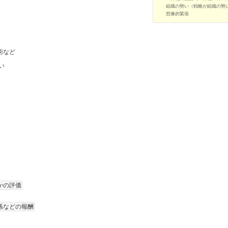
組織の勢い（戦略が組織の勢
想像的緊張
術など
い
かの評価
係などの報酬