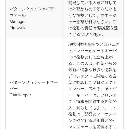
開発している人達に対して
パターン２４：ファイアー
の外部からの干渉を防ぐよ
ウオール
うな役割として、マネージ
Manager
ャーを割り付けなさい。こ
Firewalls
の役割の責任は“病原菌を遠
ざける”ことである。
A型の性格を持つプロジェク
トメンバーがゲートキーパ
ーの役割として立ち上が
る。この人は、外部からの
最新の情報や雑多な情報を
プロジェクトに関連する言
パターン２５：ゲートキー
葉に翻訳してプロジェクト
パー
メンバーに広める。そのゲ
Gatekeeper
ートキーパーは、プロジェ
クト情報を関連する外部の
人に漏らしてもよい。この
役割は、開発とマーケティ
ングや全社管理組織とのイ
ンタフェースを管理するこ