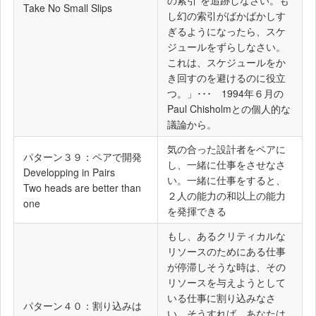
Take No Small Slips
し幻の索引がばかばかしす
ぎるようになったら、スケ
ジュールをずらしなさい。
これは、スケジュールをか
き回すのを避けるのに役立
つ。」･･･ 1994年６月の
Paul Chisholmとの個人的な
議論から。
気の合った設計者をペアに
パターン３９：ペアで開発
し、一緒に仕事をさせなさ
Developping in Pairs
い。一緒に仕事をすると、
Two heads are better than
２人の能力の和以上の能力
one
を発揮できる
もし、あるクリティカルな
リソースのためにある仕事
が停滞しそうな時は、その
リソースを与えようとして
いる仕事に割り込みなさ
パターン４０：割り込みは
い。そうすれば、あなたは