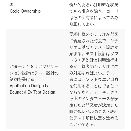
者
例外的あるいは明確な状況
Code Ownership
である場合を除き、コード
はその所有者によってのみ
修正してよい。
要求仕様のシナリオが顧客
に合意された時点で、シナ
リオに基づくテスト設計が
始まる。テスト設計はソフ
トウエア設計と同時進行す
パターン１８：アプリケー
るが、顧客のシナリオにの
ション設計はテスト設計の
み対応すればよい。テスト
制約を受ける
者には、ソフトウエア自身
Application Design is
を使用することはできない
Bounded By Test Design
からである。アーキテクチ
ャ上のインタフェースが安
定したと開発者が決定した
時に低レベルのテスト設計
とテスト項目決定を進める
ことができる。