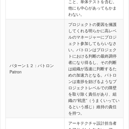
こと、単体テストを含む。
他にも中心があってもかま
わない。
プロジェクトの要因を擁護
してくれる明らかに高レベ
ルのマネージャーにプロジ
ェクト参加してもらいなさ
い。パトロンはプロジェク
トにおける判断の最終調停
者になり得るし、その判断
パターン１２：パトロン
は組織が迅速に判断するた
Patron
めの加速力となる。パトロ
ンは進捗を妨げるようなプ
ロジェクトレベルでの障壁
を取り除く責任があり、組
織の“戦意”（うまくいってい
るという感じ）維持の責任
を持つ。
アーキテクチャ設計担当者