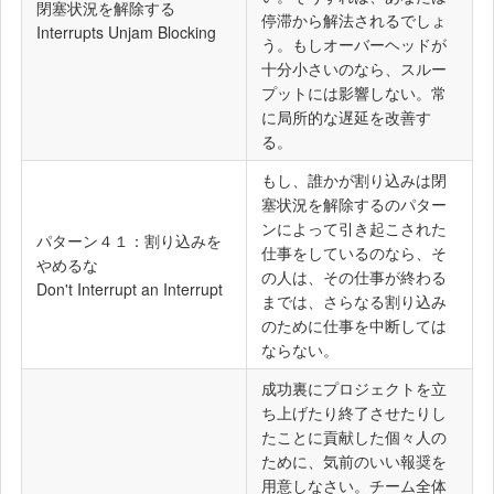
閉塞状況を解除する
停滞から解法されるでしょ
Interrupts Unjam Blocking
う。もしオーバーヘッドが
十分小さいのなら、スルー
プットには影響しない。常
に局所的な遅延を改善す
る。
もし、誰かが割り込みは閉
塞状況を解除するのパター
ンによって引き起こされた
パターン４１：割り込みを
仕事をしているのなら、そ
やめるな
の人は、その仕事が終わる
Don't Interrupt an Interrupt
までは、さらなる割り込み
のために仕事を中断しては
ならない。
成功裏にプロジェクトを立
ち上げたり終了させたりし
たことに貢献した個々人の
ために、気前のいい報奨を
用意しなさい。チーム全体