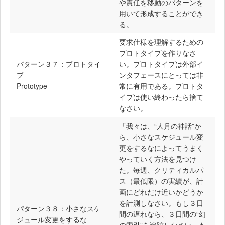
や責任を移動のパターンを
用いて形成することができ
る。
要求仕様を理解するための
プロトタイプを作りなさ
パターン３７：プロトタイ
い。プロトタイプは外部イ
プ
ンタフェースにとっては非
Prototype
常に有用である。プロトタ
イプは使い終わったら捨て
なさい。
「我々は、“人月の神話”か
ら、小さなスケジュール変
更をするなによってうまく
やっていく方法を見つけ
た。毎週、クリティカルパ
ス（最低限）の実績が、計
画にどれだけ近いかどうか
を計測しなさい。もし３日
パターン３８：小さなスケ
間の遅れなら、３日間の“幻
ジュール変更をするな
の索引”を追跡しなさい。も