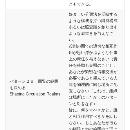
ともできる。
好ましい分類法を反映する
ような構成を持つ階層構成
あるいは照査順を創り出す
ような肩書きを与えなさ
い。
役割の間での適切な相互作
用が思い浮かぶような仕事
上の責任を与えなさい（責
任を移動も参照のこと）。
あなたが緊密な情報交換が
必要であると望んでいる人
パターン２６：回覧の範囲
達を物理的に同じ場所に配
を決める
置しなさい（これは、組織
Shaping Circulation Realms
は場所にしたがうのパター
ンと対をなす）。
皆に、何をすべきかと、誰
と相互作用すべきかを話し
なさい。もしあなたが彼ら
の権限と力の範囲内で理に