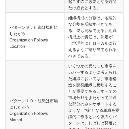
起こすのに必要となる時間
だけ必要とする。
組織構成の分割は、地理的
な分割を反映すべきであ
パターン９：組織は場所に
る。逆も同様である。組織
したがう
構成上の責任は、決定が
Organization Follows
（地理的に）ローカルに行
Location
えるように割り当てられる
べきである。
いくつかの異なった市場を
カバーするように考えられ
た組織においては、市場構
造を開発組織に反映するこ
とが重要である。すべての
市場分野をまたがって共通
パターン１０：組織は市場
な部分のみをサポートする
にしたがう
ような、“核”となる組織を意
Organization Follows
識的に作るという強力なパ
Market
ターンは、しばしば見落と
される。Ralph Johnson