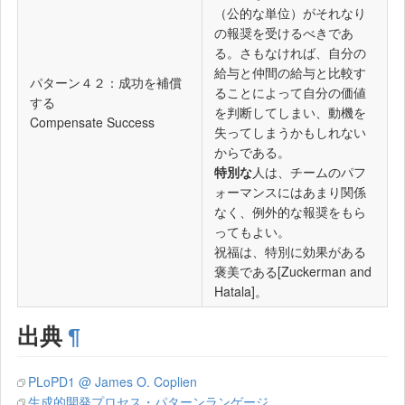
（公的な単位）がそれなり
の報奨を受けるべきであ
る。さもなければ、自分の
給与と仲間の給与と比較す
パターン４２：成功を補償
ることによって自分の価値
する
を判断してしまい、動機を
Compensate Success
失ってしまうかもしれない
からである。
特別な
人は、チームのパフ
ォーマンスにはあまり関係
なく、例外的な報奨をもら
ってもよい。
祝福は、特別に効果がある
褒美である[Zuckerman and
Hatala]。
出典
¶
PLoPD1 @ James O. Coplien
生成的開発プロセス・パターンランゲージ