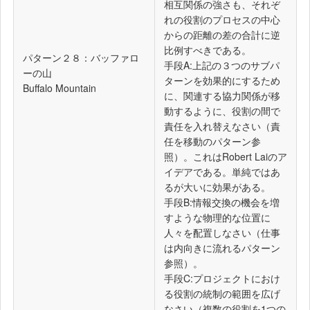
相互関係の強さも、それぞ
れの役割のプロセスの中心
からの距離の差の合計に逆
比例すべきである。
パターン２８：バッファロ
手段A:上記の３つのサブパ
ーの山
ターンを効果的にするため
Buffalo Mountain
に、関連する協力関係が移
動するように、役割の間で
責任を入れ替えなさい（責
任を移動のパターン参
照）。これはRobert Laiのア
イデアである。単純ではあ
るが大いに効果がある。
手段B:情報交換の機会を増
すような物理的な位置に
人々を配置しなさい（仕事
は内向きに流れるパターン
参照）。
手段C:プロジェクトにおけ
る役割の統制の範囲を広げ
なさい（複数の役割を1つの