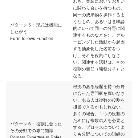
わち、実装においてお互い
に関わり合いを持つもの、
同一の成果物を操作するよ
うなもの、あるいは意味論
パターン５：形式は機能に
的にいって同一の分野に関
したがう
連するものなどを）。グル
Form follows Function
ーピングした活動から起因
する抽象化した名前をつ
け、それを役割にしなさ
い。関連する活動は、その
役割の責任（職務分掌）と
なる。
根拠のある経歴を持つ分野
に合った専門家を雇いなさ
い。ある人は複数の役割を
担当できるかもしれない。
多くの場合、１つの役割の
ためには複数の人を必要と
パターン６：役割に合った
する。プロセスについてよ
その分野での専門知識
りも分野についての訓練の
Domain Expertise in Roles