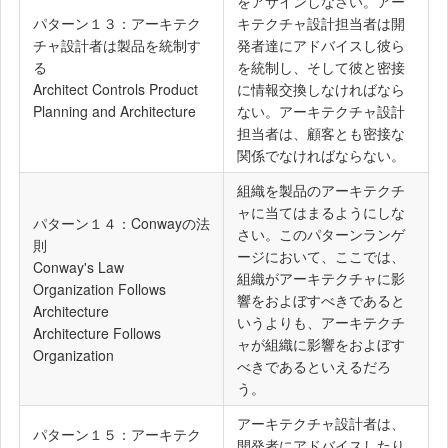
をアサインしなさい。アー
パターン１３：アーキテク
キテクチャ設計担当者は開
チャ設計者は製品を統制す
発者達にアドバイスし彼ら
る
を統制し、そして彼と密接
Architect Controls Product
に情報交換しなければなら
Planning and Architecture
ない。アーキテクチャ設計
担当者は、顧客とも密接な
関係でなければならない。
組織を製品のアーキテクチ
ャに当てはまるようにしな
パターン１４：Conwayの法
さい。このパターンランゲ
則
ージにおいて、ここでは、
Conway's Law
組織がアーキテクチャに影
Organization Follows
響をおよぼすべきであると
Architecture
いうよりも、アーキテクチ
Architecture Follows
ャが組織に影響をおよぼす
Organization
べきであるといえるだろ
う。
アーキテクチャ設計者は、
パターン１５：アーキテク
開発者にアドバイスしたり