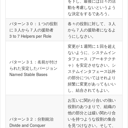
を下し、最後には日々の活
動を考慮しないというよう
な決定をするであろう。
パターン３０：１つの役割
各々の役割に対して、３人
に３人から７人の援助者
から７人の援助者になるよ
3 to 7 Helpers per Role
うにしなさい。
変更が１週間に１回を超え
ないように、システムイン
タフェース（アーキテクチ
パターン３１：名前が付け
ャ）を安定させなさい。シ
られた安定したバージョン
ステムインタフェース以外
Named Stable Bases
の部分についてはそれより
頻繁に変更があってもいい
し、結合されてもよい。
お互いに関わり合いの強い
役割のあつまりで、組織の
他の部分とは緩い関わり合
パターン３２：分割統治
いを持つような役割の集合
Divide and Conquer
を見つけなさい。そして、