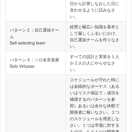
日から計算しなおした日に
合わせるように試みなさ
い。
経歴と幅広い知識を基本と
パターン２：自己選抜チー
して厳しくふるいにかけ、
ム
自己選抜チームを作りなさ
Self-selecting team
い。
すべての設計と実装を１人
パターン３：ソロ名音楽家
か２人の人にやらせなさ
Solo Virtuoso
い。
スケジュールが守れた時に
は金銭的なボーナス（ある
いはリスク保証で；成功を
補償するのパターンを参
照）あるいは余分な休暇で
開発者に報いなさい。２つ
のスケジュールを用意しな
さい。１つは市場に対する
もので、もう１つは開発者