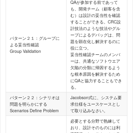
QAが参加する前であって
も、開発チーム（顧客を含
む）は設計の妥当性を確認
することができる。CRC設
計技法のような技法やグル
ープによるデバッグは、問
パターン２１：グループに
題を顕在化し解決するのに
よる妥当性確認
役に立つ。
Group Validation
妥当性確認チームのメンバ
ーは、共通なソフトウエア
欠陥の分類に帰因するよう
な根本原因を解決するため
にQAと協力することもでき
る。
パターン２２：シナリオは
Jacobson式に、システム要
問題を明らかにする
求仕様をユースケースとし
Scenarios Define Problem
て取り込みなさい。
必要とする分野で熟練して
おり、設計そのものには利