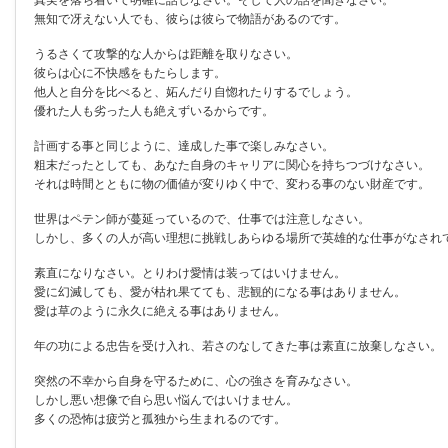
無知で冴えない人でも、彼らは彼らで物語があるのです。
うるさくて攻撃的な人からは距離を取りなさい。
彼らは心に不快感をもたらします。
他人と自分を比べると、妬んだり自惚れたりするでしょう。
優れた人も劣った人も絶えずいるからです。
計画する事と同じように、達成した事で楽しみなさい。
粗末だったとしても、あなた自身のキャリアに関心を持ちつづけなさい。
それは時間とともに物の価値が変りゆく中で、変わる事のない財産です。
世界はペテン師が蔓延っているので、仕事では注意しなさい。
しかし、多くの人が高い理想に挑戦しあらゆる場所で英雄的な仕事がなされ
素直になりなさい。とりわけ愛情は装ってはいけません。
愛に幻滅しても、愛が枯れ果てても、悲観的になる事はありません。
愛は草のように永久に絶える事はありません。
年の功による忠告を受け入れ、若さのなしてきた事は素直に放棄しなさい。
突然の不幸から自身を守るために、心の強さを育みなさい。
しかし悪い想像で自ら思い悩んではいけません。
多くの恐怖は疲労と孤独から生まれるのです。