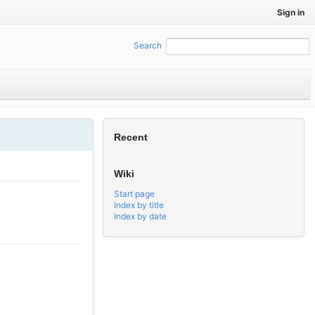
Sign in
Search
:
Recent
Wiki
Start page
Index by title
Index by date