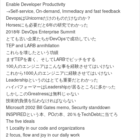
Enable Developer Productivity
→Self-service, On-demand, Immediacy and fast feedback
DevopsはUnicornsだけのものだけなのか？
Horsesにも必要だと6年の研究でわかった
2018年 DevOps Enterprise Summit
とても古い企業たちがDevOpsで成功していた
TEP and LARB annihilation
これらを壊したという功績
まずTEPを書く、そしてLARBでピッチをする
100人のエンジニアはこんな事を経験させてはいけない
これから1000人のエンジニアに経験させてはいけない
Leadershipというのはとても重要だとわかった
ハイパフォーマーはLeadershipが居るところに多かった
しかしこのGreatnessは無料じゃない
技術的負債を払わなければならない
Microsoft 2002 Bill Gates memo, Security standdown
INSPIREDという本、POの本、20％をTechDebtに当てろ
The five ideals
1 Locality in our code and organizations
2 focus, flow and joy in our daily work