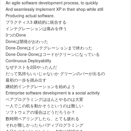
An agile software development process, to quickly
And seamlessly implement XP in their shop-while still
Producing actual software.
プラクティス3 継続的に統合する
インテグレーションは痛みを伴う
3つのDone
Doneは開発がおわった
Done-Doneはインテグレーションまで終わった
Done-Done-Doneはコードがクリーンになっている
Continuous Deployability
なぜテストを2回やったんだ
だって気持ちいいじゃないか グリーンのバーが出るの
最初の一歩を踏み出す
継続的インテグレーションを始めよう
Enterprise software development is a social activity
ペアプログラミングはほんとやるのは大変
一人でこの机を動かそうというのは難しい
ソフトウェアの場合はどうだろうか？
数時間ペアリングしたら、とても疲れる
それが難しかったらバディプログラミング