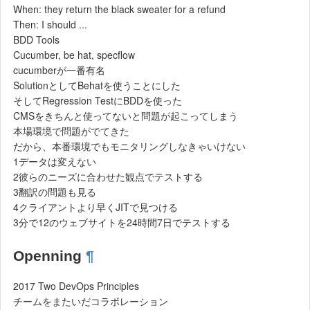
When: they return the black sweater for a refund
Then: I should ...
BDD Tools
Cucumber, be hat, specflow
cucumberが一番有名
SolutionとしてBehatを使うことにした
そしてRegression TestにBDDを使った
CMSをきちんと使ってないと問題が起こってしまう
本場環境で問題がでてきた
だから、本番環境でもモニタリングしなきゃいけない
1データは変えない
2彼らのニーズに合わせた観点でテストする
3翻訳の問題も見る
4クライアントより早くJITで見つける
3分で12のウェブサイトを24時間7日でテストする
Openning
¶
2017 Two DevOps Principles
チームをまたいだコラボレーション