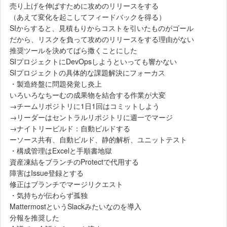
売り上げを伸ばすために攻めのリリースをする
（あえて変化を起こしてフィードバックを得る）
SIからすると、見積もりからコストを引いたものがゴール
だから、リスクを負って攻めのリリースをする理由がない
推奨ツールを決めてばら撒くことにした
SIプロジェクトにDevOpsしようといっても響かない
SIプロジェクトの具体的な課題解決にフォーカス
・製造終盤に問題発覚し炎上
いろいろなちーむの成果物を結合する作業が大変
→チームリポジトリに1日1回はコミットしよう
→リーダーはセントラルリポジトリに週一でマージ
→ナイトリービルド：自動ビルドする
ーソース共有、自動ビルド、静的解析、ユニットテスト
・構成管理はExcelと手順書地獄
資産凍結をブランチのProtectで代用する
障害はIssue登録とする
修正はブランチでマージリクエスト
・気持ちが伝わらず孤独
MattermostというSlackみたいなのを導入
分報を推奨した