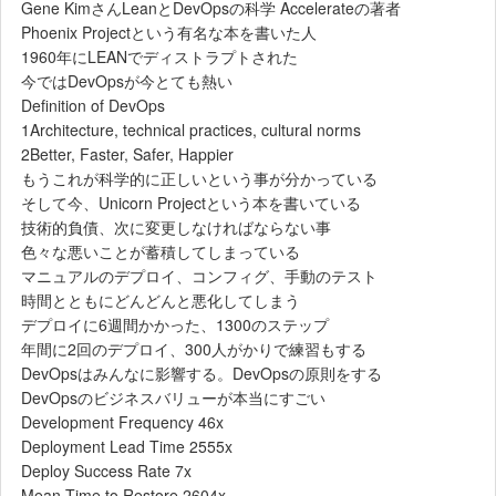
Gene KimさんLeanとDevOpsの科学 Accelerateの著者
Phoenix Projectという有名な本を書いた人
1960年にLEANでディストラプトされた
今ではDevOpsが今とても熱い
Definition of DevOps
1Architecture, technical practices, cultural norms
2Better, Faster, Safer, Happier
もうこれが科学的に正しいという事が分かっている
そして今、Unicorn Projectという本を書いている
技術的負債、次に変更しなければならない事
色々な悪いことが蓄積してしまっている
マニュアルのデプロイ、コンフィグ、手動のテスト
時間とともにどんどんと悪化してしまう
デプロイに6週間かかった、1300のステップ
年間に2回のデプロイ、300人がかりで練習もする
DevOpsはみんなに影響する。DevOpsの原則をする
DevOpsのビジネスバリューが本当にすごい
Development Frequency 46x
Deployment Lead Time 2555x
Deploy Success Rate 7x
Mean Time to Restore 2604x