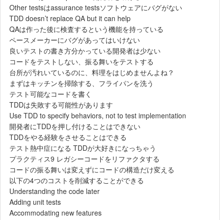
Other testsはassurance testsソフトウェアにバグがない
TDD doesn’t replace QA but it can help
QAは作った後に検査するという機能を持っている
ペースメーカーにバグがあってはいけない
良いテストの書き方分かっている開発者は少ない
コードをテストしない、振る舞いをテストする
台所が汚れいているのに、料理をはじめませんよね？
まずはキッチンを掃除する、フライパンを洗う
テスト可能なコードを書く
TDDは失敗する可能性があります
Use TDD to specify behaviors, not to test implementation
開発者にTDDを押し付けることはできない
TDDをやる経験をさせることはできる
テスト熱中症になる TDDが大好きになっちゃう
プラクティス9 レガシーコードをリファクタする
コードの振る舞いは変えずにコードの構造だけ変える
以下の4つのコストを削減することができる
Understanding the code later
Adding unit tests
Accommodating new features