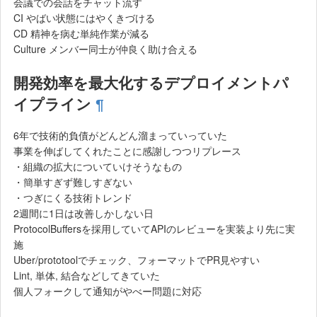
会議での会話をチャット流す
CI やばい状態にはやくきづける
CD 精神を病む単純作業が減る
Culture メンバー同士が仲良く助け合える
開発効率を最大化するデプロイメントパ
イプライン
¶
6年で技術的負債がどんどん溜まっていっていた
事業を伸ばしてくれたことに感謝しつつリプレース
・組織の拡大についていけそうなもの
・簡単すぎず難しすぎない
・つぎにくる技術トレンド
2週間に1日は改善しかしない日
ProtocolBuffersを採用していてAPIのレビューを実装より先に実
施
Uber/prototoolでチェック、フォーマットでPR見やすい
Lint, 単体, 結合などしてきていた
個人フォークして通知がやべー問題に対応