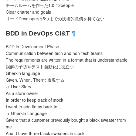
チームルームを作った1.0-12people
Clear charter and goals
リードDeveloperは5つまでの技術的負債を持てない
BDD in DevOps CI&T
¶
BDD in Development Phase
Communication between tech and non-tech teams
The requirements are written in a format that is understandable
誤解の予防やテスト自動化に役立つ
Gherkin language
Given, When, Thenで表現する
-> User Story
As a store owner
In order to keep track of stock
I want to add items back to....
-> Gherkin Language
Given: that a customer previously bought a black sweater from
me
And: I have three black sweaters in stock.