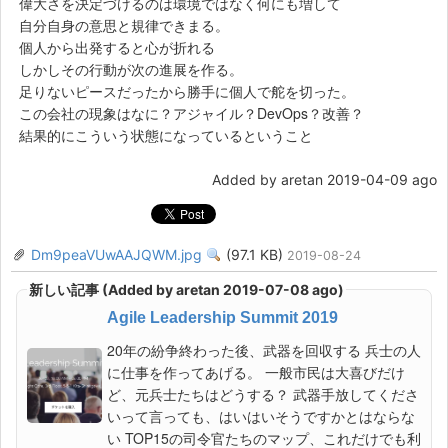
偉大さを決定づけるのは環境ではなく何にも増して
自分自身の意思と規律できまる。
個人から出発すると心が折れる
しかしその行動が次の進展を作る。
足りないピースだったから勝手に個人で舵を切った。
この会社の現象はなに？アジャイル？DevOps？改善？
結果的にこういう状態になっているということ
Added by aretan 2019-04-09 ago
Dm9peaVUwAAJQWM.jpg
(97.1 KB)
View
2019-08-24
新しい記事 (Added by aretan 2019-07-08 ago)
Agile Leadership Summit 2019
20年の紛争終わった後、武器を回収する 兵士の人
に仕事を作ってあげる。 一般市民は大喜びだけ
ど、元兵士たちはどうする？ 武器手放してくださ
いって言っても、はいはいそうですかとはならな
い TOP15の司令官たちのマップ、これだけでも利