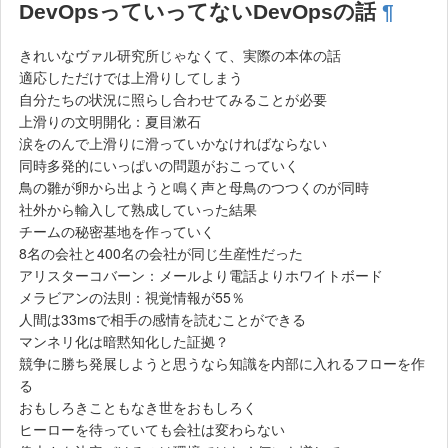
DevOpsっていってないDevOpsの話
¶
きれいなヴァル研究所じゃなくて、実際の本体の話
適応しただけでは上滑りしてしまう
自分たちの状況に照らし合わせてみることが必要
上滑りの文明開化：夏目漱石
涙をのんで上滑りに滑っていかなければならない
同時多発的にいっぱいの問題がおこっていく
鳥の雛が卵から出ようと鳴く声と母鳥のつつくのが同時
社外から輸入して熟成していった結果
チームの秘密基地を作っていく
8名の会社と400名の会社が同じ生産性だった
アリスターコバーン：メールより電話よりホワイトボード
メラビアンの法則：視覚情報が55％
人間は33msで相手の感情を読むことができる
マンネリ化は暗黙知化した証拠？
競争に勝ち発展しようと思うなら知識を内部に入れるフローを作
る
おもしろきこともなき世をおもしろく
ヒーローを待っていても会社は変わらない