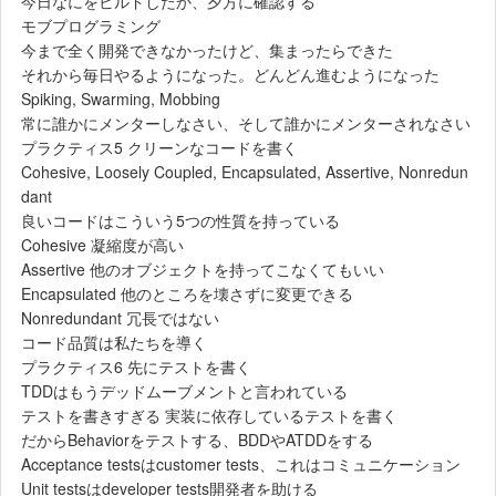
今日なにをビルドしたか、夕方に確認する
モブプログラミング
今まで全く開発できなかったけど、集まったらできた
それから毎日やるようになった。どんどん進むようになった
Spiking, Swarming, Mobbing
常に誰かにメンターしなさい、そして誰かにメンターされなさい
プラクティス5 クリーンなコードを書く
Cohesive, Loosely Coupled, Encapsulated, Assertive, Nonredun
dant
良いコードはこういう5つの性質を持っている
Cohesive 凝縮度が高い
Assertive 他のオブジェクトを持ってこなくてもいい
Encapsulated 他のところを壊さずに変更できる
Nonredundant 冗長ではない
コード品質は私たちを導く
プラクティス6 先にテストを書く
TDDはもうデッドムーブメントと言われている
テストを書きすぎる 実装に依存しているテストを書く
だからBehaviorをテストする、BDDやATDDをする
Acceptance testsはcustomer tests、これはコミュニケーション
Unit testsはdeveloper tests開発者を助ける