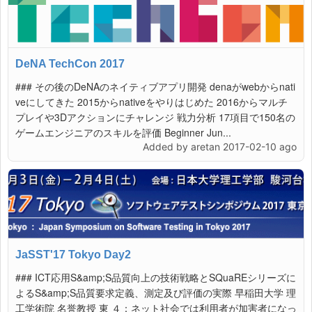
DeNA TechCon 2017
### その後のDeNAのネイティブアプリ開発 denaがwebからnati
veにしてきた 2015からnativeをやりはじめた 2016からマルチ
プレイや3Dアクションにチャレンジ 戦力分析 17項目で150名の
ゲームエンジニアのスキルを評価 Beginner Jun...
Added by aretan 2017-02-10 ago
JaSST'17 Tokyo Day2
### ICT応用S&amp;S品質向上の技術戦略とSQuaREシリーズに
よるS&amp;S品質要求定義、測定及び評価の実際 早稲田大学 理
工学術院 名誉教授 東 ４：ネット社会では利用者が加害者になっ